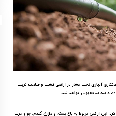
کشت و صنعت تربت
رد: این اراضی مربوط به باغ پسته و مزارع گندم، جو و ذرت