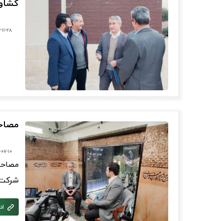
کشاور
-۱۱-۲۸
مصاح
-۰۷-۱۰
مصاحب
شرکت 
اد