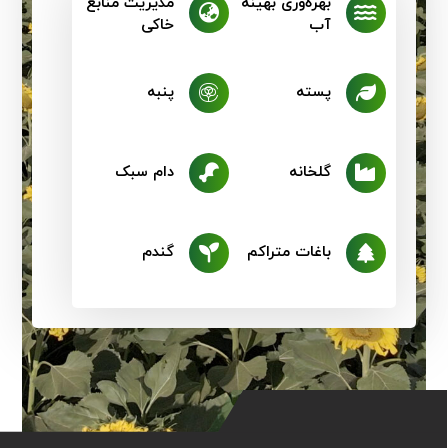
بهره‌وری بهینه
مدیریت منابع
آب
خاکی
پسته
پنبه
گلخانه
دام سبک
باغات متراکم
گندم