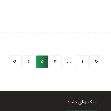
۶
۵
۴
…
۱
لینک های مفید