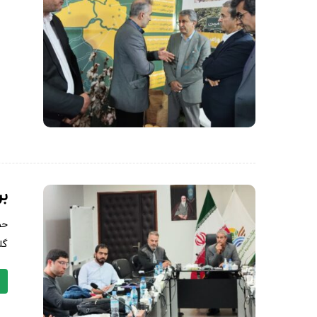
بر
گلخانه ۵ هکت