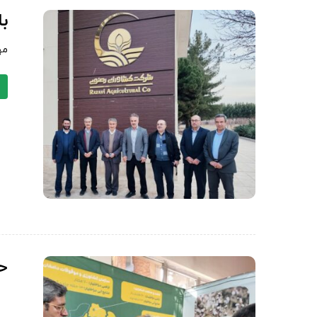
با
مه
ح